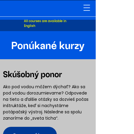
All courses are available in
English
Ponúkané kurzy
Skúšobný
ponor
Ako pod vodou môžem dýchať? Ako sa
pod vodou dorozumievame? Odpovede
na tieto a ďalšie otázky sa dozvieš počas
inštruktáže, keď si nachystáme
potápačský výstroj. Následne sa spolu
zanoríme do „sveta ticha“.