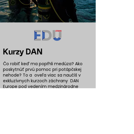
Kurzy DAN
Čo robiť keď ma popŕhli medúza? Ako
poskytnúť prvú pomoc pri potápčskej
nehode? To a oveľa viac sa naučíš v
exkluzívnych kurzoch záchrany DAN
Europe pod vedením medzinárodne
uznavaného experta na potápačskú
medicínu- Dr. Miroslava Rozložníka, DAN
Europe Slovakia Regional Managera a
Inštruktora.
Rezervovať kurz