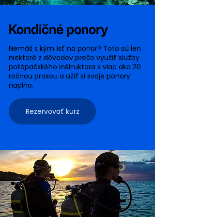
Kondičné ponory
Nemáš s kým ísť na ponor?​ Toto sú len
niektoré z dôvodov prečo využiť služby
potápačského inštruktora s viac ako 20
ročnou praxou a užiť si svoje ponory
naplno.​
Rezervovať kurz